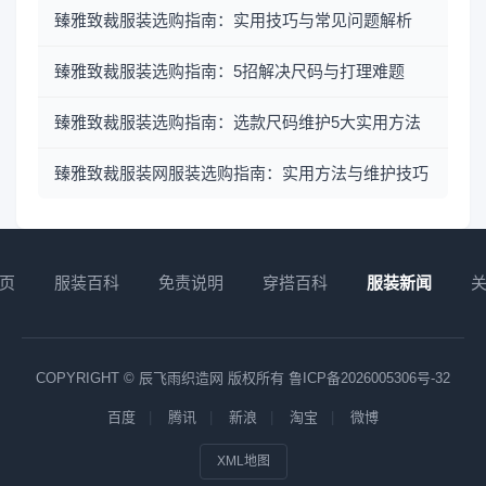
臻雅致裁服装选购指南：实用技巧与常见问题解析
臻雅致裁服装选购指南：5招解决尺码与打理难题
臻雅致裁服装选购指南：选款尺码维护5大实用方法
臻雅致裁服装网服装选购指南：实用方法与维护技巧
页
服装百科
免责说明
穿搭百科
服装新闻
COPYRIGHT © 辰飞雨织造网 版权所有
鲁ICP备2026005306号-32
百度
腾讯
新浪
淘宝
微博
XML地图