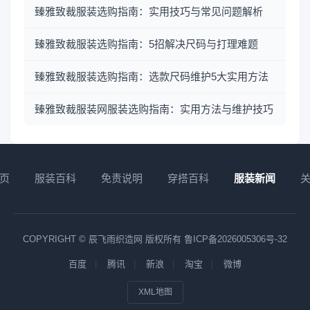
臻雅致裁服装选购指南：实用技巧与常见问题解析
臻雅致裁服装选购指南：5招解决尺码与打理难题
臻雅致裁服装选购指南：选款尺码维护5大实用方法
臻雅致裁服装网服装选购指南：实用方法与维护技巧
页
服装百科
免责说明
穿搭百科
服装新闻
COPYRIGHT © 辰飞雨织造网 版权所有
鲁ICP备2026005306号-32
百度
腾讯
新浪
淘宝
微博
XML地图