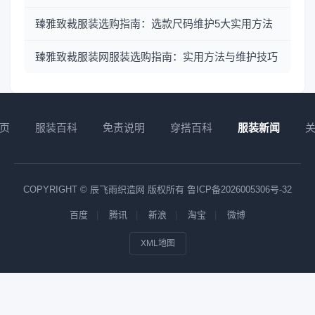
臻雅致裁服装选购指南：选款尺码维护5大实用方法
臻雅致裁服装网服装选购指南：实用方法与维护技巧
页
服装百科
免责说明
穿搭百科
服装新闻
COPYRIGHT © 辰飞雨织造网 版权所有
鲁ICP备2026005306号-32
百度
腾讯
新浪
淘宝
微博
XML地图