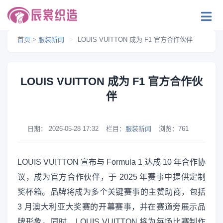
首页
>
服装新闻
>
LOUIS VUITTON 成为 F1 官方合作伙伴
LOUIS VUITTON 成为 F1 官方合作伙
伴
日期：
2026-05-28 17:32
栏目：
服装新闻
浏览：
761
LOUIS VUITTON 宣布与 Formula 1 达成 10 年合作协
议，成为官方合作伙伴，于 2025 年赛事中提供定制
奖杯箱。品牌将成为多个关键赛事的主赞助商，包括
3 月澳大利亚大奖赛的开幕赛事，并在赛道旁展示品
牌形象。同时，LOUIS VUITTON 将为每场比赛制作