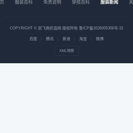
页
服装百科
免责说明
穿搭百科
服装新闻
COPYRIGHT © 辰飞雨织造网 版权所有
鲁ICP备2026005306号-32
百度
腾讯
新浪
淘宝
微博
XML地图