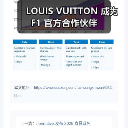
本文地址：
https://www.csdzcnj.com/fuzhuangxinwen/6309.
html
上一篇：
nonnative 发布 2025 春夏系列