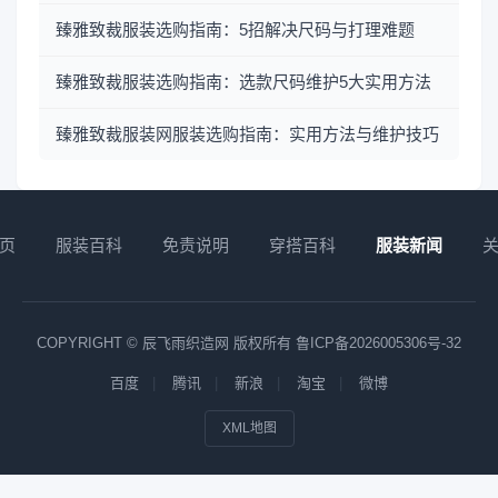
臻雅致裁服装选购指南：5招解决尺码与打理难题
臻雅致裁服装选购指南：选款尺码维护5大实用方法
臻雅致裁服装网服装选购指南：实用方法与维护技巧
页
服装百科
免责说明
穿搭百科
服装新闻
COPYRIGHT © 辰飞雨织造网 版权所有
鲁ICP备2026005306号-32
百度
腾讯
新浪
淘宝
微博
XML地图