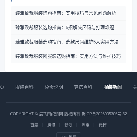
臻雅致裁服装选购指南：实用技巧与常见问题解析
臻雅致裁服装选购指南：5招解决尺码与打理难题
臻雅致裁服装选购指南：选款尺码维护5大实用方法
臻雅致裁服装网服装选购指南：实用方法与维护技巧
页
服装百科
免责说明
穿搭百科
服装新闻
COPYRIGHT © 辰飞雨织造网 版权所有
鲁ICP备2026005306号-32
百度
腾讯
新浪
淘宝
微博