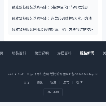
臻雅致裁服装选购指南：5招解决尺码与打理难题
臻雅致裁服装选购指南：选款尺码维护5大实用方法
臻雅致裁服装网服装选购指南：实用方法与维护技巧
页
服装百科
免责说明
穿搭百科
服装新闻
COPYRIGHT © 辰飞雨织造网 版权所有
鲁ICP备2026005306号-32
百度
腾讯
新浪
淘宝
微博
XML地图