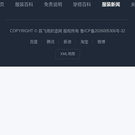
页
服装百科
免责说明
穿搭百科
服装新闻
COPYRIGHT © 辰飞雨织造网 版权所有
鲁ICP备2026005306号-32
百度
腾讯
新浪
淘宝
微博
XML地图