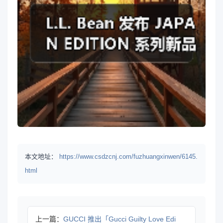
本文地址：
https://www.csdzcnj.com/fuzhuangxinwen/6145.
html
上一篇：
GUCCI 推出「Gucci Guilty Love Edi