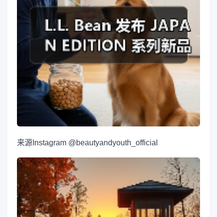
来源
Instagram @beautyandyouth_official