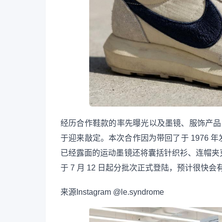
经历合作鞋款的率先曝光以及墨镜、服饰产品阵容被
于迎来敲定。本次合作因为带回了于 1976 年发
已经露面的运动墨镜还将囊括针织衫、连帽夹
于 7 月 12 日起分批次正式登陆，预计很
来源
Instagram @le.syndrome