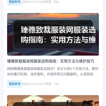
服装新闻
2026-07-12 01:08
浏览：818
臻雅致裁服装网服装选购指南：实用方法与维护技巧
网购臻雅致裁服装网服装总踩坑？本文分享5个实用方法，教你
如何看尺码表、洗护面料，并提供常见问题解析。从选购到保
养，一篇文章帮你解决所有困惑，轻松穿出高级感。立即查看
服装新闻
2026-07-12 01:07
浏览：715
完整指南。