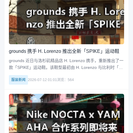
grounds 携手 H. Lorenzo 推出全新「SPIKE」运动鞋
grounds 近日与洛杉矶精品店 H. Lorenzo 携手，重新推出了一
款「SPIKE」运动鞋。该鞋型最初由 H. Lorenzo 与比利时「老
顽童」设计师 Walter Van Beirendonck 联手打造，在 Van Beir
服装新闻
2026-07-12 01:01
浏览：564
endonck 2020 秋冬系列秀上首次亮相。此次的限量回归