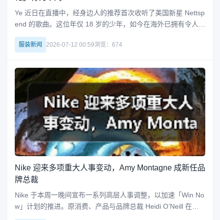
Ye 近日在直播中，经身边人的推荐首次收听了美国新星 Nettsp
end 的歌曲。这位年仅 18 岁的少年，如今在海外已拥有令人匪
夷所思的热度，主流时尚圈也早已向他敞开大门。曾被部分人
服装新闻
2026-07-12 00:59
浏览：674
预言为「新一代青少年之王」的他，如今似乎已正式加冕。同
时，作为孕育于互联网时代、在短短一年内从「人人喊打」的
境地跃升
Nike 迎来多项重大人事变动，Amy Montagne 成新任品
牌总裁
Nike 于本周一晚间宣布一系列高层人事调整，以加速「Win No
w」计划的推进。原消费、产品与品牌总裁 Heidi O’Neill 在公
司内服务 26 年后将于 9 月退休，并在过渡期内担任顾问。她