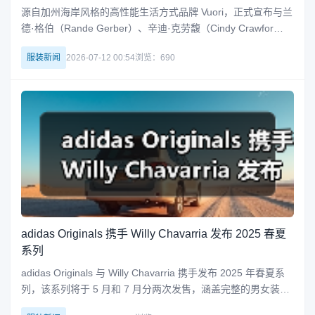
源自加州海岸风格的高性能生活方式品牌 Vuori，正式宣布与兰
德·格伯（Rande Gerber）、辛迪·克劳馥（Cindy Crawfor
d）、普雷斯利·格伯（Presley Gerber）及凯雅·格伯（Kaia G
服装新闻
2026-07-12 00:54
浏览：690
erber）达成开创性合作。这个横跨时尚、商业与现代文化领域
的传奇家族，将以创意合
adidas Originals 携手 Willy Chavarria 发布 2025 春夏
系列
adidas Originals 与 Willy Chavarria 携手发布 2025 年春夏系
列，该系列将于 5 月和 7 月分两次发售，涵盖完整的男女装成
衣及鞋履产品。设计上融合街头风格与运动美学，展现 Willy C