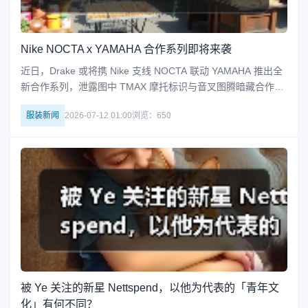
Nike NOCTA x YAMAHA 合作系列即将来袭
近日，Drake 或将携 Nike 支线 NOCTA 联动 YAMAHA 推出全
新合作系列，泄露图中 TMAX 摩托标识与音叉图腾暗藏合作密
码，延续 NOCTA 致敬夜间劳作的暗黑基因，通过 YAMAHA 重
服装新闻
2026-07-12 01:00
浏览：650
机工业线条解构，打造兼具速度感与未来主义的视觉符号矩
阵。系列或将融合摩托护甲反光条、碳纤维纹
被 Ye 关注的新星 Nettspend，以他为代表的「青年文
化」有何不同？