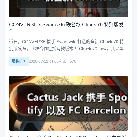
CONVERSE x Swarovski 联名款 Chuck 70 特别版发
售
近日，CONVERSE 携手 Swarovski 打造的全新 Chuck 70 特
别版发布。此次合作包括两款版本即 Chuck 70 Low，其以黑色
帆布为基底，经典低帮剪裁搭载满铺水晶点缀。而另外一个版
服装新闻
2026-07-12 01:05
浏览：576
本为 Chuck 70 High，选择复古白为主色，亮点在于从鞋面、
鞋舌一路全被 Swarovs