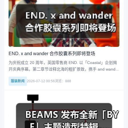
END. x and wander 合作胶囊系列即将登场
为庆祝成立 20 周年，英国零售商 END. 以「Coastal」企划揭
开庆典序幕。第二章节诠释北海的粗犷景致，携手 and wander
推出「North Sea」胶囊系列。防水性能、暗色调与海洋图案贯
服装新闻
2026-07-12 00:56
浏览：888
穿 Nylon Print Jacket、Print Hat 与 Print Poncho 等款