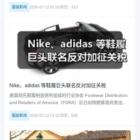
觉效果，并引入了两种全新的反重力设计鞋款。最引人注目的
服装新闻
2026-07-12 01:03
浏览：512
是军绿色的「Levitation」低帮运动鞋，它采用光滑的无鞋带网
眼鞋面，鞋头上印有 Rombaut 的标志。标
Nike、adidas 等鞋履巨头联名反对加征关税
美国领先鞋履制造商所组成的行业协会 Footwear Distributors
and Retailers of America（FDRA）近日向特朗普政府发出公
开信，呼吁将鞋类产品排除在拟议关税之外，警告若加征关
服装新闻
2026-07-12 01:02
浏览：698
税，可能导致鞋价大幅上涨、企业倒闭，严重威胁整个行业生
存。 这封日期为 4 月 29