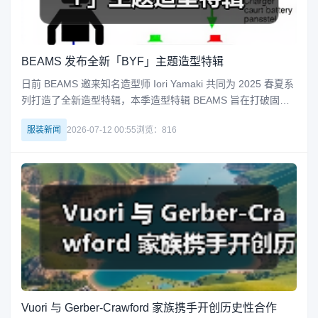
BEAMS 发布全新「BYF」主题造型特辑
日前 BEAMS 邀来知名造型师 Iori Yamaki 共同为 2025 春夏系
列打造了全新造型特辑，本季造型特辑 BEAMS 旨在打破固有
时尚规则，挖掘复古时尚文化中隐藏的多样性。此次双方以「B
服装新闻
2026-07-12 00:55
浏览：816
YF」为主题，Iori Yamaki 将大阪美国村中的衣着风貌串联出虚
拟的乌托邦世界，夸张的层次感与精
Vuori 与 Gerber-Crawford 家族携手开创历史性合作