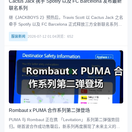
Cactus Jack 携手 Spotify 以及 FC Barcelona 发布最新
联名系列
继《JACKBOYS 2》预热后，Travis Scott 以 Cactus Jack 之名
牵手 Spotify 以及 FC Barcelona 正式释放三方全新联名系列。
整组联名围绕 FC Barcelona 主场球衣展开，融入 Travis Scott
服装新闻
2026-07-12 01:04
浏览：652
招牌式视觉语言。其中 Cactus Jac
Rombaut x PUMA 合作系列第二弹登场
PUMA 与 Rombaut 正在携 「Levitation」 系列第二弹强势回
归。继首波合作成功售罄后，新系列再度展现了未来主义的视