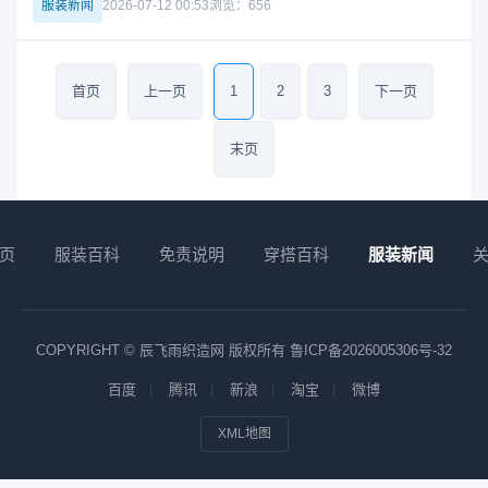
服装新闻
2026-07-12 00:53
浏览：656
havarria 标志性的利落剪裁、大胆设计与对细节的极致追求，
实现风格与性
首页
上一页
1
2
3
下一页
末页
页
服装百科
免责说明
穿搭百科
服装新闻
COPYRIGHT © 辰飞雨织造网 版权所有
鲁ICP备2026005306号-32
百度
腾讯
新浪
淘宝
微博
XML地图