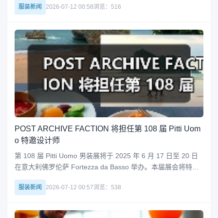
服装新闻
2026-07-12 00:58
浏览：516
的部门计划被拆分为三个独立板块：消费者与运动、市场营销
以及产品创意，直接向总裁兼 CEO Ellio
POST ARCHIVE FACTION 将担任第 108 届 Pitti Uom
o 特邀设计师
第 108 届 Pitti Uomo 男装展将于 2025 年 6 月 17 日至 20 日
在意大利佛罗伦萨 Fortezza da Basso 举办。本届展会将特别
聚焦于风格独特、探索性强的原创时装表达。官方于本周正式
服装新闻
2026-07-12 00:57
浏览：538
宣布，韩国先锋男装品牌 POST ARCHIVE FACTION (PAF) 将