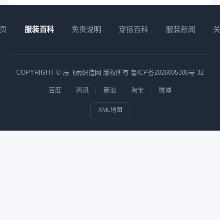
页
服装百科
免责说明
穿搭百科
服装新闻
COPYRIGHT © 辰飞雨织造网 版权所有
鲁ICP备2026005306号-32
百度
腾讯
新浪
淘宝
微博
XML地图