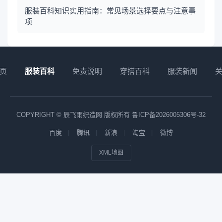
服装百科知识实用指南：常见场景选择要点与注意事
项
页
服装百科
免责说明
穿搭百科
服装新闻
COPYRIGHT © 辰飞雨织造网 版权所有
鲁ICP备2026005306号-32
百度
腾讯
新浪
淘宝
微博
XML地图