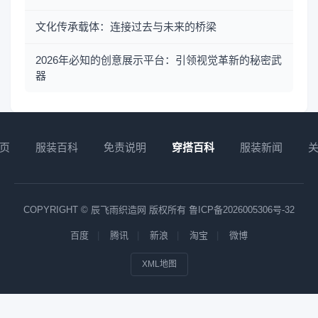
文化传承载体：连接过去与未来的桥梁
2026年必知的创意展示平台：引领视觉革新的秘密武
器
页
服装百科
免责说明
穿搭百科
服装新闻
COPYRIGHT © 辰飞雨织造网 版权所有
鲁ICP备2026005306号-32
百度
腾讯
新浪
淘宝
微博
XML地图