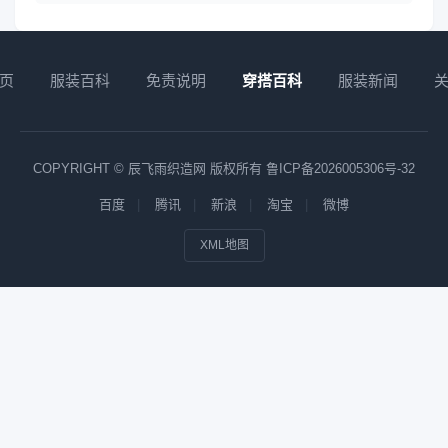
页
服装百科
免责说明
穿搭百科
服装新闻
COPYRIGHT © 辰飞雨织造网 版权所有
鲁ICP备2026005306号-32
百度
腾讯
新浪
淘宝
微博
XML地图