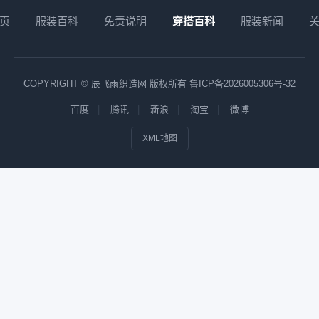
页
服装百科
免责说明
穿搭百科
服装新闻
COPYRIGHT © 辰飞雨织造网 版权所有
鲁ICP备2026005306号-32
百度
腾讯
新浪
淘宝
微博
XML地图