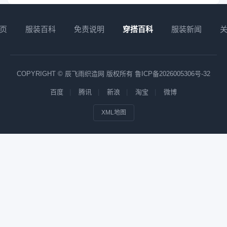
页
服装百科
免责说明
穿搭百科
服装新闻
COPYRIGHT © 辰飞雨织造网 版权所有
鲁ICP备2026005306号-32
百度
腾讯
新浪
淘宝
微博
XML地图