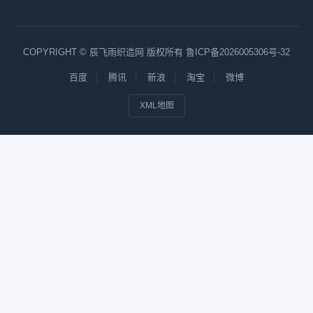
COPYRIGHT © 辰飞雨织造网 版权所有
鲁ICP备2026005306号-32
百度
腾讯
新浪
淘宝
微博
XML地图