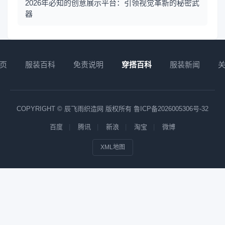
2026年必知的创意展示平台：引领视觉革新的秘密武
器
页
服装百科
免责说明
穿搭百科
服装新闻
COPYRIGHT © 辰飞雨织造网 版权所有
鲁ICP备2026005306号-32
百度
腾讯
新浪
淘宝
微博
XML地图