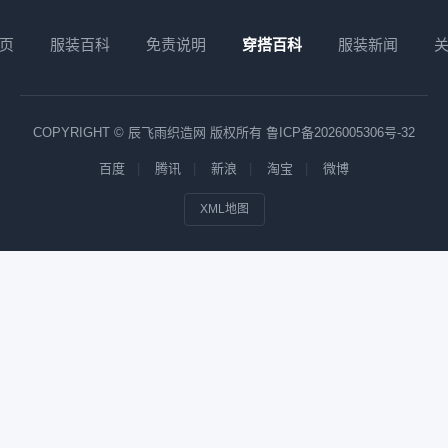
页
服装百科
免责说明
穿搭百科
服装新闻
COPYRIGHT © 辰飞雨织造网 版权所有
鲁ICP备2026005306号-32
百度
腾讯
新浪
淘宝
微博
XML地图