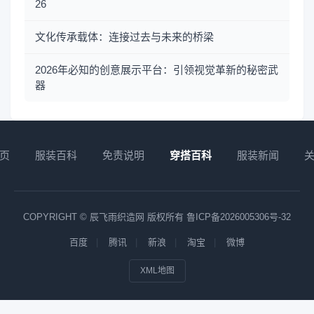
26
文化传承载体：连接过去与未来的桥梁
2026年必知的创意展示平台：引领视觉革新的秘密武
器
页
服装百科
免责说明
穿搭百科
服装新闻
COPYRIGHT © 辰飞雨织造网 版权所有
鲁ICP备2026005306号-32
百度
腾讯
新浪
淘宝
微博
XML地图