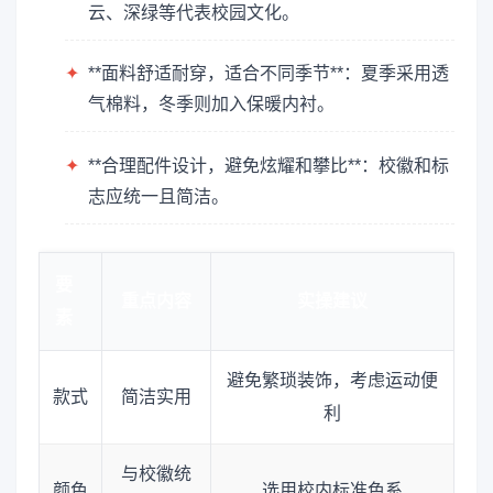
云、深绿等代表校园文化。
✦
**面料舒适耐穿，适合不同季节**：夏季采用透
气棉料，冬季则加入保暖内衬。
✦
**合理配件设计，避免炫耀和攀比**：校徽和标
志应统一且简洁。
要
重点内容
实操建议
素
避免繁琐装饰，考虑运动便
款式
简洁实用
利
与校徽统
颜色
选用校内标准色系