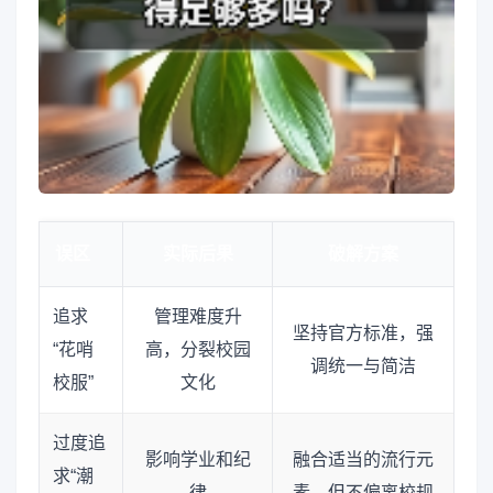
误区
实际后果
破解方案
追求
管理难度升
坚持官方标准，强
“花哨
高，分裂校园
调统一与简洁
校服”
文化
过度追
影响学业和纪
融合适当的流行元
求“潮
律
素，但不偏离校规