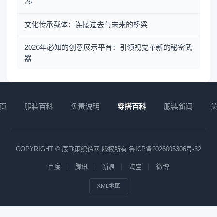
26
文化传承载体：连接过去与未来的桥梁
2026年必知的创意展示平台：引领视觉革新的秘密武
器
页
服装百科
免责说明
穿搭百科
服装新闻
COPYRIGHT © 辰飞雨织造网 版权所有
鲁ICP备2026005306号-32
百度
腾讯
新浪
淘宝
微博
XML地图