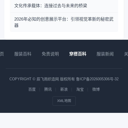
文化传承载体：连接过去与未来的桥梁
2026年必知的创意展示平台：引领视觉革新的秘密武
器
页
服装百科
免责说明
穿搭百科
服装新闻
COPYRIGHT © 辰飞雨织造网 版权所有
鲁ICP备2026005306号-32
百度
腾讯
新浪
淘宝
微博
XML地图