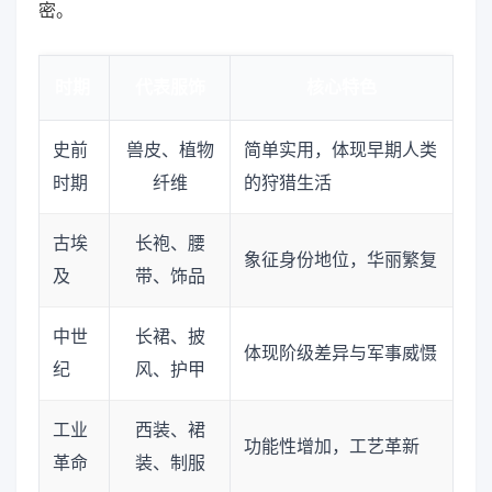
密。
时期
代表服饰
核心特色
史前
兽皮、植物
简单实用，体现早期人类
时期
纤维
的狩猎生活
古埃
长袍、腰
象征身份地位，华丽繁复
及
带、饰品
中世
长裙、披
体现阶级差异与军事威慑
纪
风、护甲
工业
西装、裙
功能性增加，工艺革新
革命
装、制服