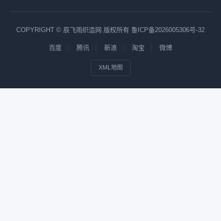
COPYRIGHT © 辰飞雨织造网 版权所有
鲁ICP备2026005306号-32
百度
腾讯
新浪
淘宝
微博
XML地图