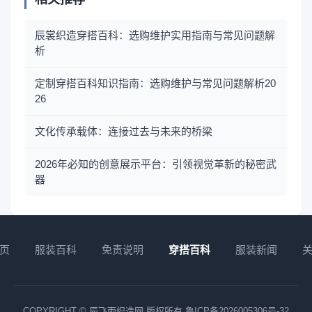
辰裳织造穿搭百科：选购维护实用指南与常见问题解
析
定制穿搭百科知识指南：选购维护与常见问题解析20
26
文化传承载体：连接过去与未来的桥梁
2026年必知的创意展示平台：引领视觉革新的秘密武
器
页
服装百科
免责说明
穿搭百科
服装新闻
COPYRIGHT © 辰飞雨织造网 版权所有
鲁ICP备2026005306号-32