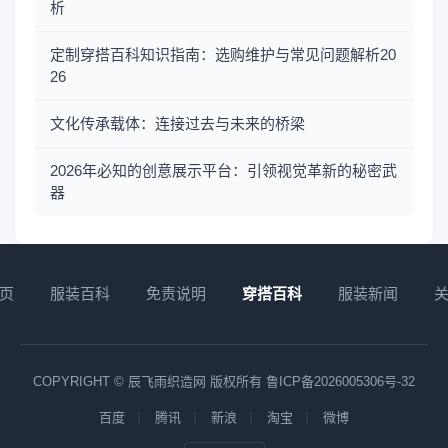
析
定制穿搭百科知识指南：选购维护与常见问题解析20
26
文化传承载体：连接过去与未来的桥梁
2026年必知的创意展示平台：引领视觉革新的秘密武
器
页
服装百科
免责说明
穿搭百科
服装新闻
COPYRIGHT © 辰飞雨织造网 版权所有
鲁ICP备2026005306号-32
百度
腾讯
新浪
淘宝
微博