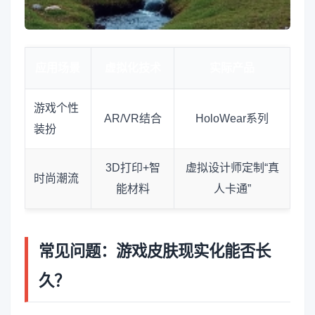
应用场景
虚拟化技术
实际产品
游戏个性
AR/VR结合
HoloWear系列
装扮
3D打印+智
虚拟设计师定制“真
时尚潮流
能材料
人卡通”
常见问题：游戏皮肤现实化能否长
久？