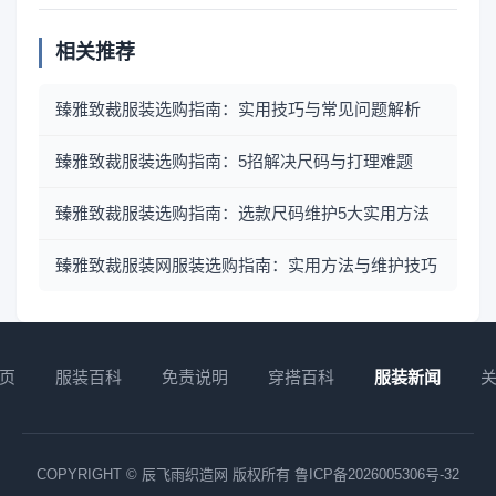
相关推荐
臻雅致裁服装选购指南：实用技巧与常见问题解析
臻雅致裁服装选购指南：5招解决尺码与打理难题
臻雅致裁服装选购指南：选款尺码维护5大实用方法
臻雅致裁服装网服装选购指南：实用方法与维护技巧
页
服装百科
免责说明
穿搭百科
服装新闻
COPYRIGHT © 辰飞雨织造网 版权所有
鲁ICP备2026005306号-32