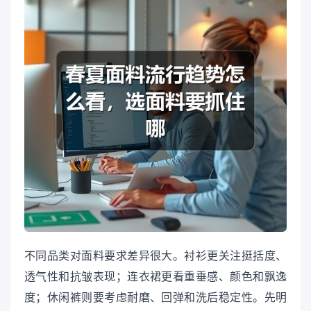
不同品类对面料要求差异很大。衬衫更关注挺括度、
透气性和抗皱表现；连衣裙更看重垂感、颜色和飘逸
度；休闲裤则要考虑耐磨、回弹和洗后稳定性。先明