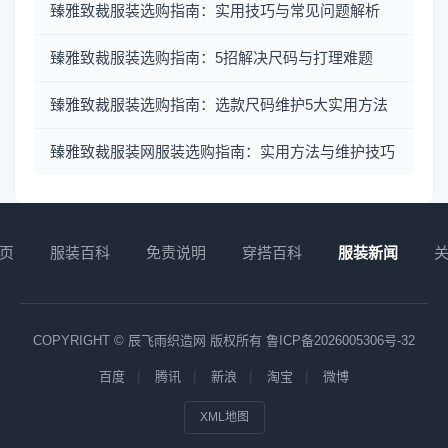
臻雅致裁服装选购指南：实用技巧与常见问题解析
臻雅致裁服装选购指南：5招解决尺码与打理难题
臻雅致裁服装选购指南：选款尺码维护5大实用方法
臻雅致裁服装网服装选购指南：实用方法与维护技巧
页
服装百科
免责说明
穿搭百科
服装新闻
COPYRIGHT © 辰飞雨织造网 版权所有
鲁ICP备2026005306号-32
百度
腾讯
新浪
淘宝
微博
XML地图