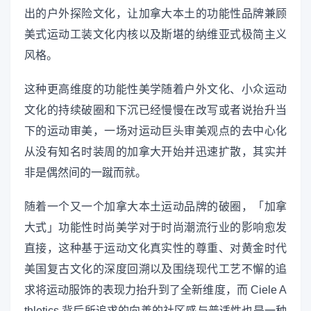
出的户外探险文化，让加拿大本土的功能性品牌兼顾
美式运动工装文化内核以及斯堪的纳维亚式极简主义
风格。
这种更高维度的功能性美学随着户外文化、小众运动
文化的持续破圈和下沉已经慢慢在改写或者说抬升当
下的运动审美，一场对运动巨头审美观点的去中心化
从没有知名时装周的加拿大开始并迅速扩散，其实并
非是偶然间的一蹴而就。
随着一个又一个加拿大本土运动品牌的破圈，「加拿
大式」功能性时尚美学对于时尚潮流行业的影响愈发
直接，这种基于运动文化真实性的尊重、对黄金时代
美国复古文化的深度回溯以及围绕现代工艺不懈的追
求将运动服饰的表现力抬升到了全新维度，而 Ciele A
thletics 背后所追求的向善的社区感与普适性也是一种