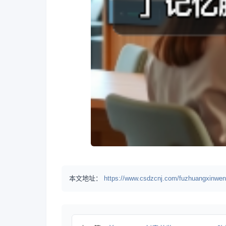
本文地址：
https://www.csdzcnj.com/fuzhuangxinwen