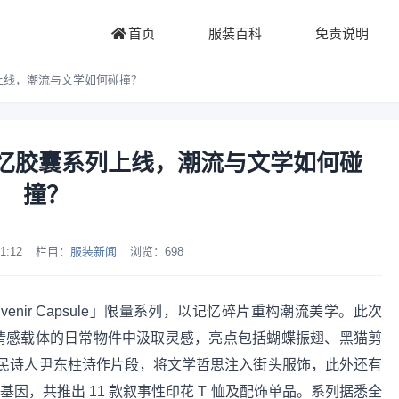
首页
服装百科
免责说明
囊系列上线，潮流与文学如何碰撞？
ule」记忆胶囊系列上线，潮流与文学如何碰
撞？
1:12
栏目：
服装新闻
浏览：
698
Souvenir Capsule」限量系列，以记忆碎片重构潮流美学。此次
从情感载体的日常物件中汲取灵感，亮点包括蝴蝶振翅、黑猫剪
民诗人尹东柱诗作片段，将文学哲思注入街头服饰，此外还有
基因，共推出 11 款叙事性印花 T 恤及配饰单品。系列据悉全