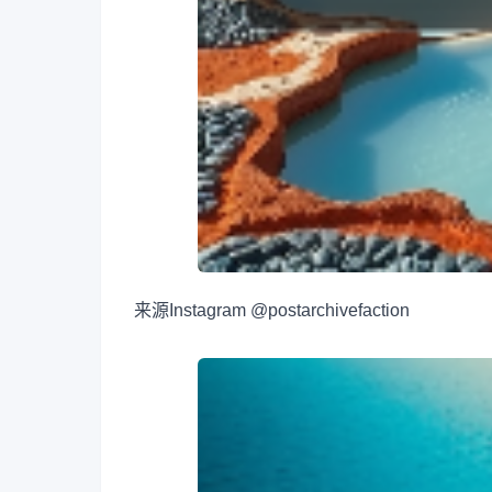
来源
Instagram @postarchivefaction