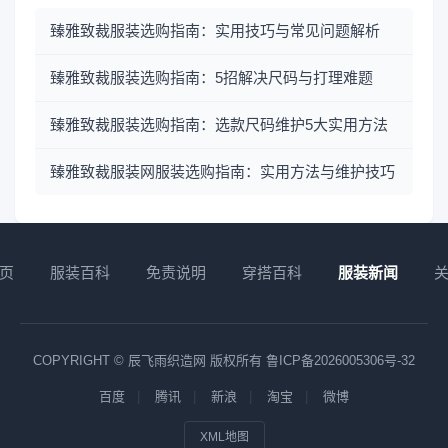
臻雅致裁服装选购指南：实用技巧与常见问题解析
臻雅致裁服装选购指南：5招解决尺码与打理难题
臻雅致裁服装选购指南：选款尺码维护5大实用方法
臻雅致裁服装网服装选购指南：实用方法与维护技巧
页
服装百科
免责说明
穿搭百科
服装新闻
COPYRIGHT © 辰飞雨织造网 版权所有
鲁ICP备2026005306号-32
百度
腾讯
新浪
淘宝
微博
XML地图