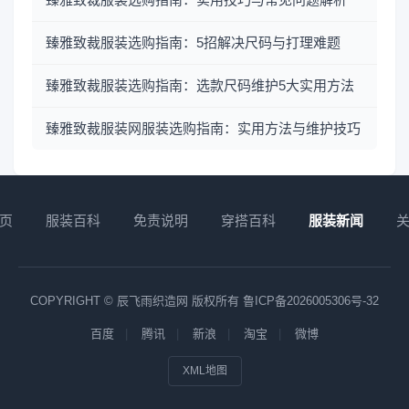
臻雅致裁服装选购指南：5招解决尺码与打理难题
臻雅致裁服装选购指南：选款尺码维护5大实用方法
臻雅致裁服装网服装选购指南：实用方法与维护技巧
页
服装百科
免责说明
穿搭百科
服装新闻
COPYRIGHT © 辰飞雨织造网 版权所有
鲁ICP备2026005306号-32
百度
腾讯
新浪
淘宝
微博
XML地图