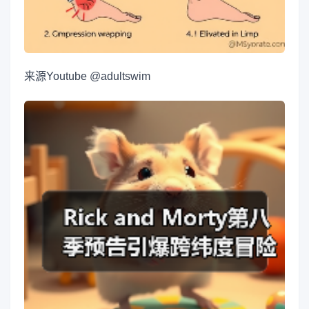
来源
Youtube @adultswim