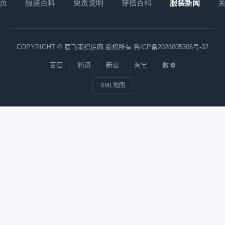
页
服装百科
免责说明
穿搭百科
服装新闻
COPYRIGHT © 辰飞雨织造网 版权所有
鲁ICP备2026005306号-32
百度
腾讯
新浪
淘宝
微博
XML地图