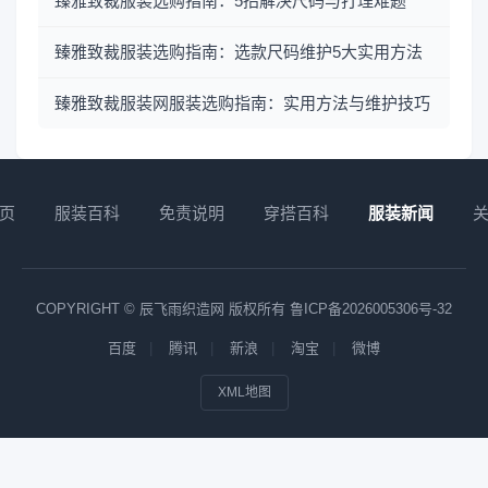
臻雅致裁服装选购指南：5招解决尺码与打理难题
臻雅致裁服装选购指南：选款尺码维护5大实用方法
臻雅致裁服装网服装选购指南：实用方法与维护技巧
页
服装百科
免责说明
穿搭百科
服装新闻
COPYRIGHT © 辰飞雨织造网 版权所有
鲁ICP备2026005306号-32
百度
腾讯
新浪
淘宝
微博
XML地图