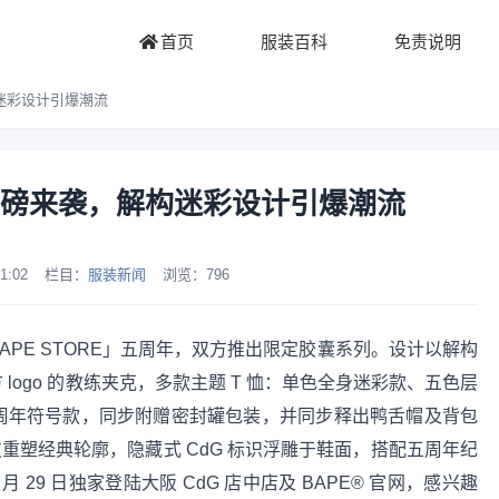
首页
服装百科
免责说明
迷彩设计引爆潮流
磅来袭，解构迷彩设计引爆潮流
1:02
栏目：
服装新闻
浏览：
796
内「BAPE STORE」五周年，双方推出限定胶囊系列。设计以解构
logo 的教练夹克，多款主题 T 恤：单色全身迷彩款、五色层
O」周年符号款，同步附赠密封罐包装，并同步释出鸭舌帽及背包
漆皮重塑经典轮廓，隐藏式 CdG 标识浮雕于鞋面，搭配五周年纪
29 日独家登陆大阪 CdG 店中店及 BAPE® 官网，感兴趣