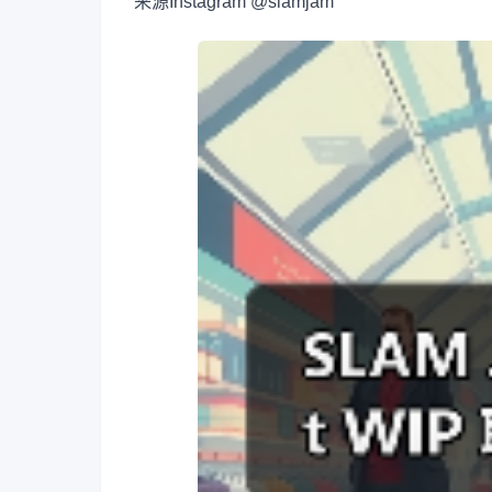
来源
Instagram @slamjam