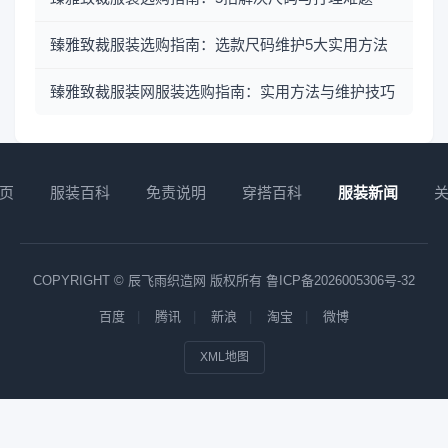
臻雅致裁服装选购指南：选款尺码维护5大实用方法
臻雅致裁服装网服装选购指南：实用方法与维护技巧
页
服装百科
免责说明
穿搭百科
服装新闻
COPYRIGHT © 辰飞雨织造网 版权所有
鲁ICP备2026005306号-32
百度
腾讯
新浪
淘宝
微博
XML地图