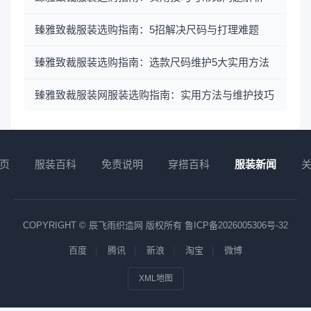
臻雅致裁服装选购指南：5招解决尺码与打理难题
臻雅致裁服装选购指南：选款尺码维护5大实用方法
臻雅致裁服装网服装选购指南：实用方法与维护技巧
页
服装百科
免责说明
穿搭百科
服装新闻
COPYRIGHT © 辰飞雨织造网 版权所有
鲁ICP备2026005306号-32
百度
腾讯
新浪
淘宝
微博
XML地图