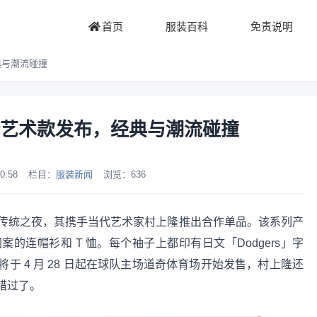
首页
服装百科
免责说明
典与潮流碰撞
上隆艺术款发布，经典与潮流碰撞
0:58
栏目：
服装新闻
浏览：
636
日本传统之夜，其携手当代艺术家村上隆推出合作单品。该系列产
连帽衫和 T 恤。每个袖子上都印有日文「Dodgers」字
 4 月 28 日起在球队主场道奇体育场开始发售，村上隆还
错过了。