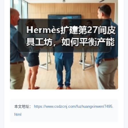
本文地址：
https://www.csdzcnj.com/fuzhuangxinwen/7495.
html