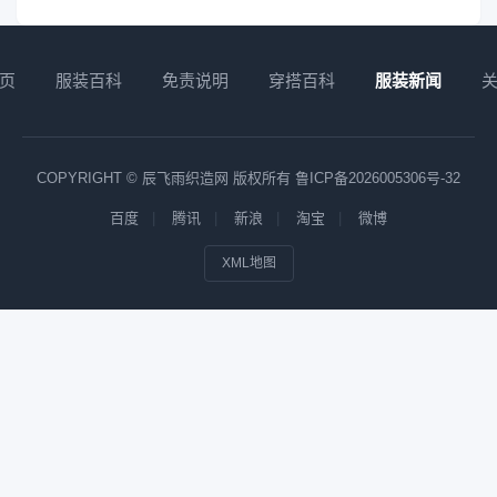
页
服装百科
免责说明
穿搭百科
服装新闻
COPYRIGHT © 辰飞雨织造网 版权所有
鲁ICP备2026005306号-32
百度
腾讯
新浪
淘宝
微博
XML地图