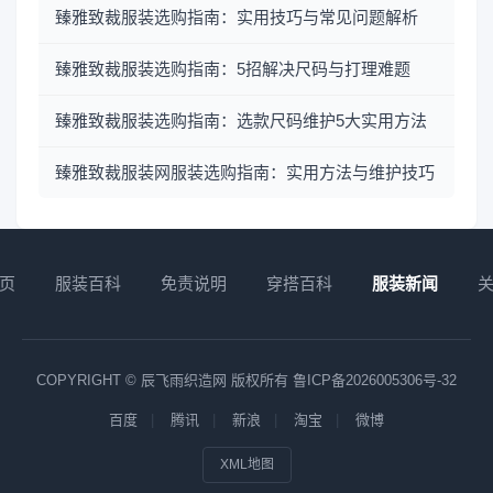
臻雅致裁服装选购指南：实用技巧与常见问题解析
臻雅致裁服装选购指南：5招解决尺码与打理难题
臻雅致裁服装选购指南：选款尺码维护5大实用方法
臻雅致裁服装网服装选购指南：实用方法与维护技巧
页
服装百科
免责说明
穿搭百科
服装新闻
COPYRIGHT © 辰飞雨织造网 版权所有
鲁ICP备2026005306号-32
百度
腾讯
新浪
淘宝
微博
XML地图