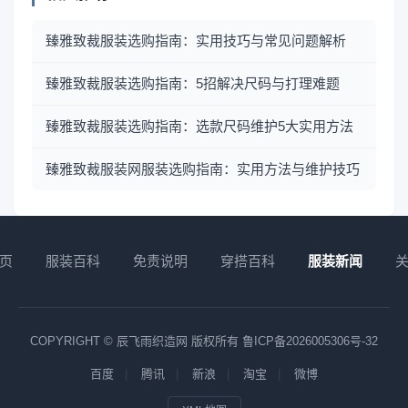
臻雅致裁服装选购指南：实用技巧与常见问题解析
臻雅致裁服装选购指南：5招解决尺码与打理难题
臻雅致裁服装选购指南：选款尺码维护5大实用方法
臻雅致裁服装网服装选购指南：实用方法与维护技巧
页
服装百科
免责说明
穿搭百科
服装新闻
COPYRIGHT © 辰飞雨织造网 版权所有
鲁ICP备2026005306号-32
百度
腾讯
新浪
淘宝
微博