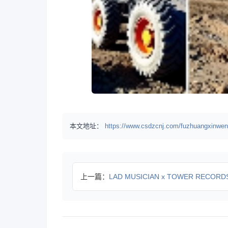
本文地址：
https://www.csdzcnj.com/fuzhuangxinwen
上一篇：
LAD MUSICIAN x TOWER RECORD