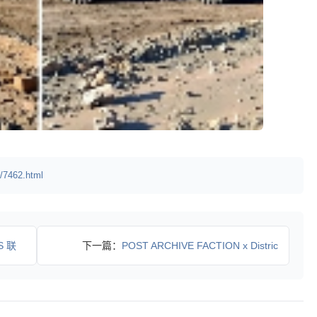
/7462.html
S 联
下一篇：
POST ARCHIVE FACTION x Distric