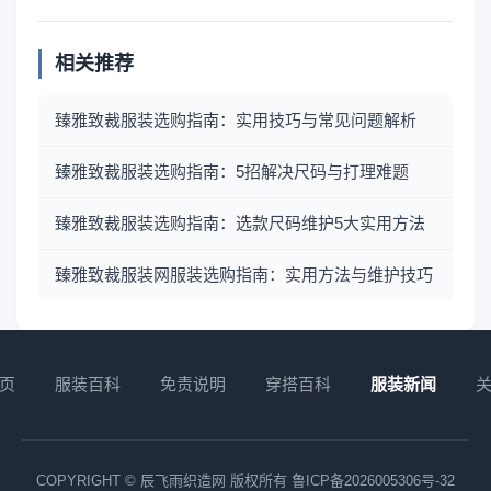
相关推荐
臻雅致裁服装选购指南：实用技巧与常见问题解析
臻雅致裁服装选购指南：5招解决尺码与打理难题
臻雅致裁服装选购指南：选款尺码维护5大实用方法
臻雅致裁服装网服装选购指南：实用方法与维护技巧
页
服装百科
免责说明
穿搭百科
服装新闻
COPYRIGHT © 辰飞雨织造网 版权所有
鲁ICP备2026005306号-32