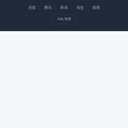
百度
腾讯
新浪
淘宝
微博
XML地图