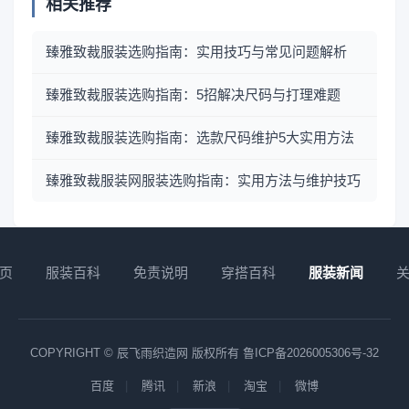
相关推荐
臻雅致裁服装选购指南：实用技巧与常见问题解析
臻雅致裁服装选购指南：5招解决尺码与打理难题
臻雅致裁服装选购指南：选款尺码维护5大实用方法
臻雅致裁服装网服装选购指南：实用方法与维护技巧
页
服装百科
免责说明
穿搭百科
服装新闻
COPYRIGHT © 辰飞雨织造网 版权所有
鲁ICP备2026005306号-32
百度
腾讯
新浪
淘宝
微博