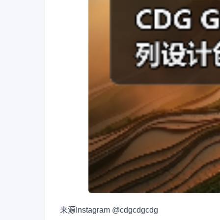
来源
Instagram @cdgcdgcdg