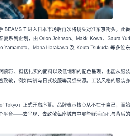
携手 BEAMS T 进入日本市场后再次将镜头对准东京街头。此番
夏系列企划，由 Orion Johnson、Makki Kowa、Saura Yuri
aro Yamamoto、Mana Harakawa 及 Kouta Tsukuda 等多位东
贯的极简廓形、挺括扎实的面料以及低饱和的配色呈现，也能从服装
着致敬，例如垮裤与日式校服等灵感来源。工装风格的服装亦
ople of Tokyo」正式开启序幕。品牌表示核心从不在于自己，而始
是一个平台——去呈现、去致敬每座城市中那些鲜活面孔与背后的