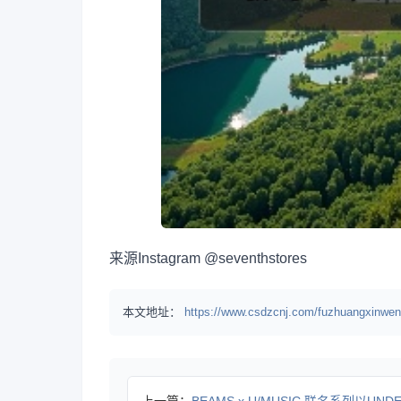
来源
Instagram @seventhstores
本文地址：
https://www.csdzcnj.com/fuzhuangxinwen