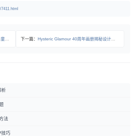
/7411.html
特设
下一篇：
Hysteric Glamour 40周年画册揭秘设计手稿与
解析
题
方法
护技巧