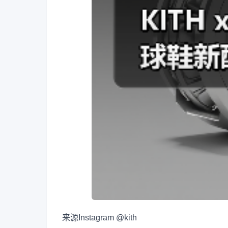
来源
Instagram @kith