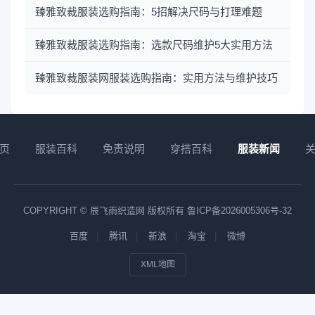
臻雅致裁服装选购指南：5招解决尺码与打理难题
臻雅致裁服装选购指南：选款尺码维护5大实用方法
臻雅致裁服装网服装选购指南：实用方法与维护技巧
页
服装百科
免责说明
穿搭百科
服装新闻
COPYRIGHT © 辰飞雨织造网 版权所有
鲁ICP备2026005306号-32
百度
腾讯
新浪
淘宝
微博
XML地图