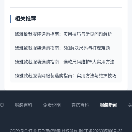
相关推荐
臻雅致裁服装选购指南：实用技巧与常见问题解析
臻雅致裁服装选购指南：5招解决尺码与打理难题
臻雅致裁服装选购指南：选款尺码维护5大实用方法
臻雅致裁服装网服装选购指南：实用方法与维护技巧
页
服装百科
免责说明
穿搭百科
服装新闻
COPYRIGHT © 辰飞雨织造网 版权所有
鲁ICP备2026005306号-32