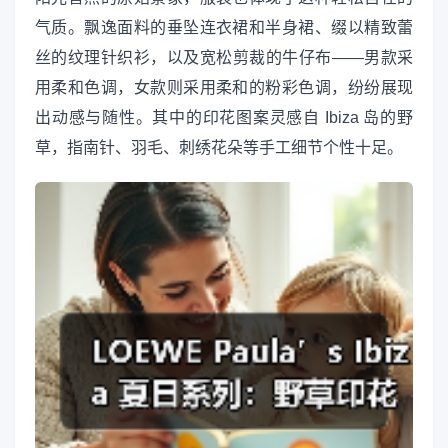
气质。飘逸面料的垂坠连衣裙和半身裙、缀以精致蕾
丝的纹理针织衫，以及宽松剪裁的牛仔布——男款采
用柔和色调，女款则采用柔和的粉彩色调，纷纷展现
出动感与随性。其中的印花图案灵感自 Ibiza 岛的野
草，指南针、羽毛、刺绣花朵等手工细节个性十足。