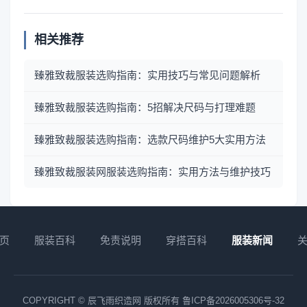
相关推荐
臻雅致裁服装选购指南：实用技巧与常见问题解析
臻雅致裁服装选购指南：5招解决尺码与打理难题
臻雅致裁服装选购指南：选款尺码维护5大实用方法
臻雅致裁服装网服装选购指南：实用方法与维护技巧
页
服装百科
免责说明
穿搭百科
服装新闻
COPYRIGHT © 辰飞雨织造网 版权所有
鲁ICP备2026005306号-32