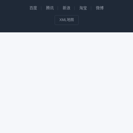
百度
腾讯
新浪
淘宝
微博
XML地图