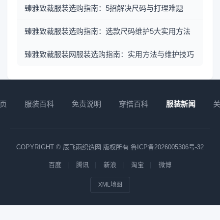
臻雅致裁服装选购指南：5招解决尺码与打理难题
臻雅致裁服装选购指南：选款尺码维护5大实用方法
臻雅致裁服装网服装选购指南：实用方法与维护技巧
页
服装百科
免责说明
穿搭百科
服装新闻
COPYRIGHT © 辰飞雨织造网 版权所有
鲁ICP备2026005306号-32
百度
腾讯
新浪
淘宝
微博
XML地图